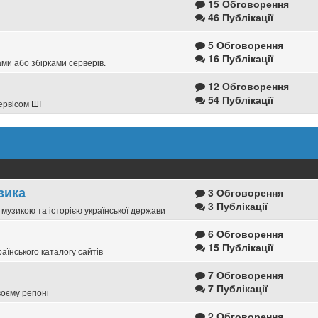
15 Обговорення
46 Публікації
5 Обговорення
16 Публікації
ми або збірками серверів.
12 Обговорення
54 Публікації
ервісом ШІ
зика
3 Обговорення
3 Публікації
, музикою та історією української держави
6 Обговорення
15 Публікації
раїнського каталогу сайтів
7 Обговорення
7 Публікації
оєму регіоні
2 Обговорення