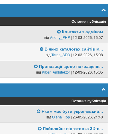
Остання публікація
Контакти з адміном
від
Andriy_PHP
| 12-03-2026, 15:07
В яких каталогах сайтів м...
від
Taras_SEO
| 12-03-2026, 15:08
Пропозиції щодо покращенн...
від
Kiber_Arkhitektor
| 12-03-2026, 15:05
Остання публікація
Яким має бути український...
від
Olena_Top
| 26-05-2026, 21:40
Пайплайн: підготовка 3D-п...