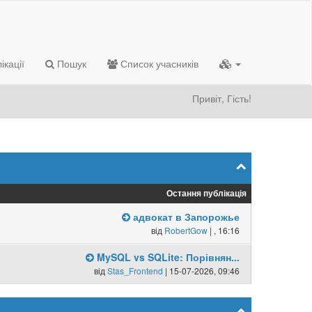
ікації
Пошук
Список учасників
Привіт, Гість!
Остання публікація
адвокат в Запорожье
від
RobertGow
| , 16:16
MySQL vs SQLite: Порівнян...
від
Stas_Frontend
| 15-07-2026, 09:46