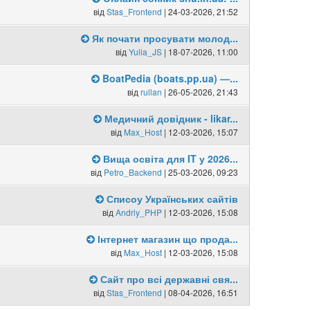
від
Stas_Frontend
| 24-03-2026, 21:52
Як почати просувати молод...
від
Yulia_JS
| 18-07-2026, 11:00
BoatPedia (boats.pp.ua) —...
від
rullan
| 26-05-2026, 21:43
Медичний довідник - likar...
від
Max_Host
| 12-03-2026, 15:07
Вища освіта для IT у 2026...
від
Petro_Backend
| 25-03-2026, 09:23
Списоу Українських сайтів
від
Andriy_PHP
| 12-03-2026, 15:08
Інтернет магазин що прода...
від
Max_Host
| 12-03-2026, 15:08
Сайт про всі державні свя...
від
Stas_Frontend
| 08-04-2026, 16:51