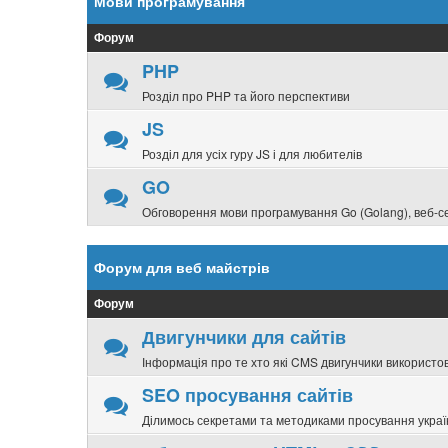
Мови програмування
Форум
PHP
Розділ про PHP та його перспективи
JS
Розділ для усіх гуру JS і для любителів
GO
Обговорення мови програмування Go (Golang), веб-сер
Форум для веб майстрів
Форум
Двигунчики для сайтів
Інформація про те хто які CMS двигунчики використов
SEO просування сайтів
Ділимось секретами та методиками просування україн