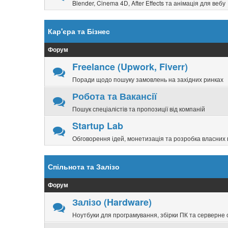
Blender, Cinema 4D, After Effects та анімація для вебу
Кар'єра та Бізнес
Форум
Freelance (Upwork, Fiverr)
Поради щодо пошуку замовлень на західних ринках
Робота та Вакансії
Пошук спеціалістів та пропозиції від компаній
Startup Lab
Обговорення ідей, монетизація та розробка власних 
Спільнота та Залізо
Форум
Залізо (Hardware)
Ноутбуки для програмування, збірки ПК та серверне