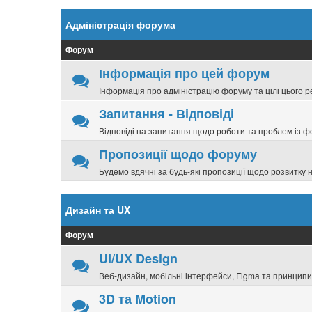
Адміністрація форума
Форум
Інформація про цей форум
Інформація про адміністрацію форуму та цілі цього р
Запитання - Відповіді
Відповіді на запитання щодо роботи та проблем із 
Пропозиції щодо форуму
Будемо вдячні за будь-які пропозиції щодо розвитку
Дизайн та UX
Форум
UI/UX Design
Веб-дизайн, мобільні інтерфейси, Figma та принцип
3D та Motion