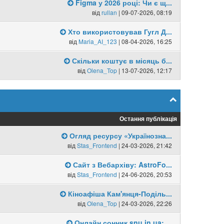
Figma у 2026 році: Чи є щ...
від
rullan
| 09-07-2026, 08:19
Хто використовував Гугл Д...
від
Maria_AI_123
| 08-04-2026, 16:25
Скільки коштує в місяць б...
від
Olena_Top
| 13-07-2026, 12:17
Остання публікація
Огляд ресурсу «Українозна...
від
Stas_Frontend
| 24-03-2026, 21:42
Сайт з Вебархіву: AstroFo...
від
Stas_Frontend
| 24-06-2026, 20:53
Кіноафіша Кам'янця-Поділь...
від
Olena_Top
| 24-03-2026, 22:26
Онлайн сонник snu.in.ua: ...