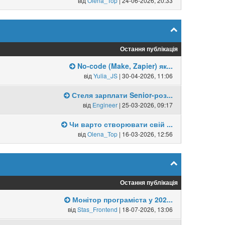
від
Olena_Top
| 24-06-2026, 20:33
Остання публікація
No-code (Make, Zapier) як...
від
Yulia_JS
| 30-04-2026, 11:06
Стеля зарплати Senior-роз...
від
Engineer
| 25-03-2026, 09:17
Чи варто створювати свій ...
від
Olena_Top
| 16-03-2026, 12:56
Остання публікація
Монітор програміста у 202...
від
Stas_Frontend
| 18-07-2026, 13:06