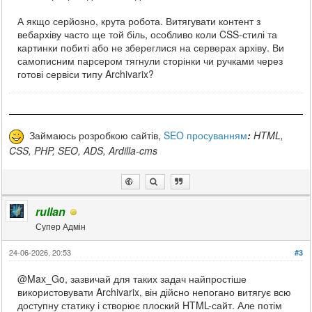
А якщо серйозно, крута робота. Витягувати контент з
вебархіву часто ще той біль, особливо коли CSS-стилі та
картинки побиті або не збереглися на серверах архіву. Ви
самописним парсером тягнули сторінки чи ручками через
готові сервіси типу Archivarix?
Займаюсь розробкою сайтів,
SEO просуванням
:
HTML,
CSS, PHP, SEO, ADS, Ardilla-cms
rullan
Супер Адмін
24-06-2026, 20:53
#3
@Max_Go, зазвичай для таких задач найпростіше
використовувати Archivarix, він дійсно непогано витягує всю
доступну статику і створює плоский HTML-сайт. Але потім