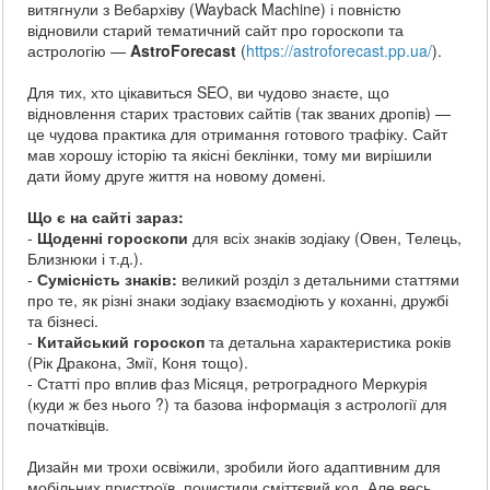
витягнули з Вебархіву (Wayback Machine) і повністю
відновили старий тематичний сайт про гороскопи та
астрологію —
AstroForecast
(
https://astroforecast.pp.ua/
).
Для тих, хто цікавиться SEO, ви чудово знаєте, що
відновлення старих трастових сайтів (так званих дропів) —
це чудова практика для отримання готового трафіку. Сайт
мав хорошу історію та якісні беклінки, тому ми вирішили
дати йому друге життя на новому домені.
Що є на сайті зараз:
-
Щоденні гороскопи
для всіх знаків зодіаку (Овен, Телець,
Близнюки і т.д.).
-
Сумісність знаків:
великий розділ з детальними статтями
про те, як різні знаки зодіаку взаємодіють у коханні, дружбі
та бізнесі.
-
Китайський гороскоп
та детальна характеристика років
(Рік Дракона, Змії, Коня тощо).
- Статті про вплив фаз Місяця, ретроградного Меркурія
(куди ж без нього ?) та базова інформація з астрології для
початківців.
Дизайн ми трохи освіжили, зробили його адаптивним для
мобільних пристроїв, почистили сміттєвий код. Але весь