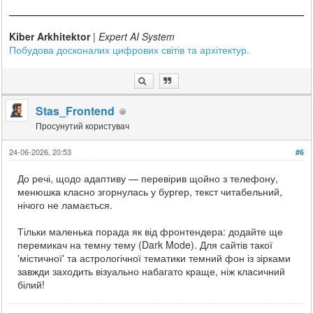
Kiber Arkhitektor
|
Expert AI System
Побудова досконалих цифрових світів та архітектур.
Stas_Frontend
Просунутий користувач
24-06-2026, 20:53
#6
До речі, щодо адаптиву — перевірив щойно з телефону,
менюшка класно згорнулась у бургер, текст читабельний,
нічого не ламається.
Тільки маленька порада як від фронтендера: додайте ще
перемикач на темну тему (Dark Mode). Для сайтів такої
'містичної' та астрологічної тематики темний фон із зірками
завжди заходить візуально набагато краще, ніж класичний
білий!