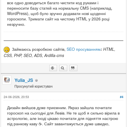
все одно доводиться багато чистити код руками і
переносити базу статей на нормальну CMS (наприклад,
WordPress), щоб було зручно додавати нові щоденні
гороскопи. Тримати сайт на чистому HTML у 2026 році
незручно.
Займаюсь розробкою сайтів,
SEO просуванням
:
HTML,
CSS, PHP, SEO, ADS, Ardilla-cms
Yulia_JS
Просунутий користувач
24-06-2026, 20:53
#4
Дизайн вийшов дуже приємним. Якраз зайшла почитати
гороскоп на сьогодні для Левів. Не те щоб я сильно вірила в
астрологію, але іноді цікаво почитати для підняття настрою
під ранкову каву ☕. Сайт завантажується дуже швидко,