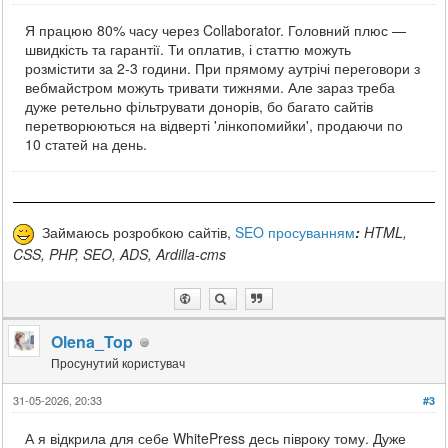
Я працюю 80% часу через Collaborator. Головний плюс —
швидкість та гарантії. Ти оплатив, і статтю можуть
розмістити за 2-3 години. При прямому аутрічі переговори з
вебмайстром можуть тривати тижнями. Але зараз треба
дуже ретельно фільтрувати донорів, бо багато сайтів
перетворюються на відверті 'лінкопомийки', продаючи по
10 статей на день.
Займаюсь розробкою сайтів,
SEO просуванням
:
HTML,
CSS, PHP, SEO, ADS, Ardilla-cms
Olena_Top
Просунутий користувач
31-05-2026, 20:33
#3
А я відкрила для себе WhitePress десь півроку тому. Дуже