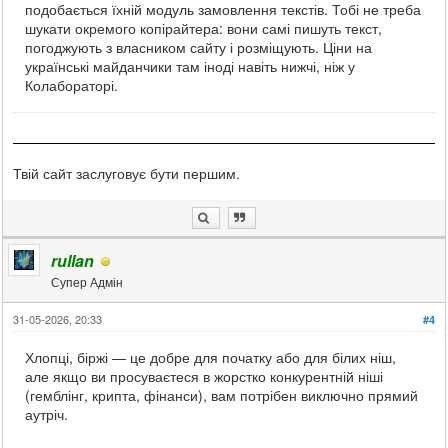
подобається їхній модуль замовлення текстів. Тобі не треба
шукати окремого копірайтера: вони самі пишуть текст,
погоджують з власником сайту і розміщують. Ціни на
українські майданчики там іноді навіть нижчі, ніж у
Колабораторі.
Твій сайт заслуговує бути першим.
rullan
Супер Адмін
31-05-2026, 20:33
#4
Хлопці, біржі — це добре для початку або для білих ніш,
але якщо ви просуваєтеся в жорстко конкурентній ніші
(гемблінг, крипта, фінанси), вам потрібен виключно прямий
аутріч.