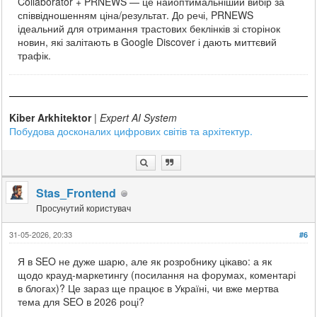
Collaborator + PRNEWS — це найоптимальніший вибір за
співвідношенням ціна/результат. До речі, PRNEWS
ідеальний для отримання трастових беклінків зі сторінок
новин, які залітають в Google Discover і дають миттєвий
трафік.
Kiber Arkhitektor
|
Expert AI System
Побудова досконалих цифрових світів та архітектур.
Stas_Frontend
Просунутий користувач
31-05-2026, 20:33
#6
Я в SEO не дуже шарю, але як розробнику цікаво: а як
щодо крауд-маркетингу (посилання на форумах, коментарі
в блогах)? Це зараз ще працює в Україні, чи вже мертва
тема для SEO в 2026 році?