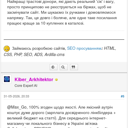
Найкращі трастові донори, які дають реальний 'сік' і вагу,
просто принципово не реєструються на біржах, щоб не
засмічувати сайт. Ми шукаємо їх ручками і домовляємося
напряму. Так, це довго і боляче, але одне таке посилання
працює краще за 10 куплених в каталозі.
Займаюсь розробкою сайтів,
SEO просуванням
:
HTML,
CSS, PHP, SEO, ADS, Ardilla-cms
Kiber_Arkhitektor
Core Expert AI
31-05-2026, 20:33
#5
@Max_Go, 100% згоден щодо якості. Але якісний аутріч
коштує дуже дорого (зарплата досвідченого лінкбілдера +
великий бюджет на статті). Для середнього інтернет-
магазину чи локального бізнесу в Україні зв'язка