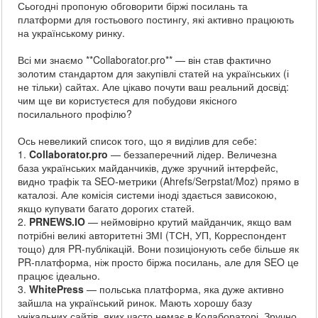
Сьогодні пропоную обговорити біржі посилань та
платформи для гостьового постингу, які активно працюють
на українському ринку.
Всі ми знаємо **Collaborator.pro** — він став фактично
золотим стандартом для закупівлі статей на українських (і
не тільки) сайтах. Але цікаво почути ваш реальний досвід:
чим ще ви користуєтеся для побудови якісного
посилального профілю?
Ось невеликий список того, що я виділив для себе:
1.
Collaborator.pro
— беззаперечний лідер. Величезна
база українських майданчиків, дуже зручний інтерфейс,
видно трафік та SEO-метрики (Ahrefs/Serpstat/Moz) прямо в
каталозі. Але комісія системи іноді здається зависокою,
якщо купувати багато дорогих статей.
2.
PRNEWS.IO
— неймовірно крутий майданчик, якщо вам
потрібні великі авторитетні ЗМІ (ТСН, УП, Корреспондент
тощо) для PR-публікацій. Вони позиціонують себе більше як
PR-платформа, ніж просто біржа посилань, але для SEO це
працює ідеально.
3.
WhitePress
— польська платформа, яка дуже активно
зайшла на український ринок. Мають хорошу базу
унікальних сайтів, яких часто немає в Колабораторі. Зручно