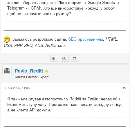
хвилин збираю ланцюжок 'Лід з форми -> Google Sheets ->
Telegram -> CRM'. Хто ще використовує 'нокоуд' у роботі,
щоб не витрачати час на рутину?
Займаюсь розробкою сайтів,
SEO просуванням
:
HTML,
CSS, PHP, SEO, ADS, Ardilla-cms
Pavlo_Reditt
Karma Farmer Expert
30-04-2026, 11:06
#2
Я так налаштував автопостинг у Reddit та Twitter через n8n.
Економить купу часу. Програміст має писати складну логіку,
а не клеїти API докупи.