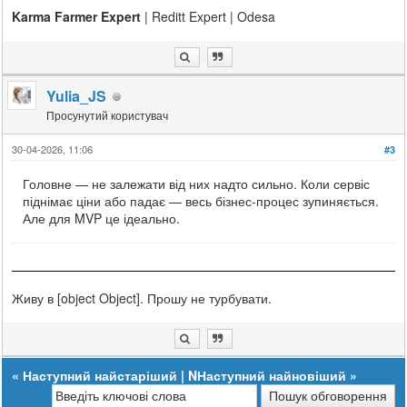
Karma Farmer Expert
| Reditt Expert | Odesa
Yulia_JS
Просунутий користувач
30-04-2026, 11:06
#3
Головне — не залежати від них надто сильно. Коли сервіс
піднімає ціни або падає — весь бізнес-процес зупиняється.
Але для MVP це ідеально.
Живу в [object Object]. Прошу не турбувати.
«
Наступний найстаріший
|
NНаступний найновіший
»