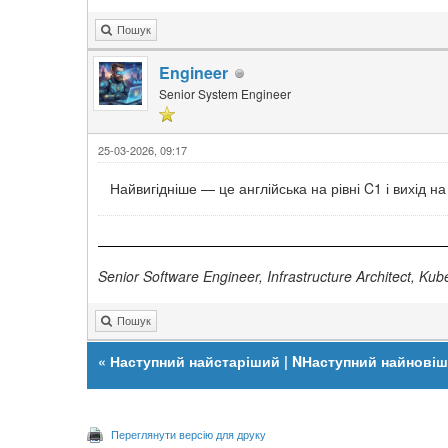
Пошук
Engineer
Senior System Engineer
25-03-2026, 09:17
Найвигідніше — це англійська на рівні C1 і вихід н
Senior Software Engineer, Infrastructure Architect, Ku
Пошук
«
Наступний найстаріший
|
NНаступний найнові
Переглянути версію для друку