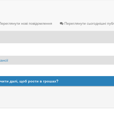
ереглянути нові повідомлення
Переглянути сьогоднішні публ
ансії
вчити далі, щоб рости в грошах?