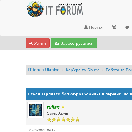
Портал
П
Увійти
Зареєструватися
IT forum Ukraine
Кар'єра та Бізнес
Робота та Вак
0 Голосів - 0 Середнє
1
2
3
4
5
Стеля зарплати Senior-розробника в Україні: що 
rullan
Супер Адмін
25-03-2026, 09:17