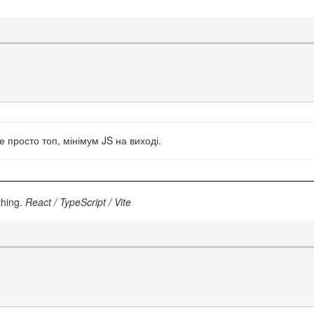
е просто топ, мінімум JS на виході.
thing.
React / TypeScript / Vite