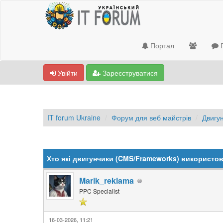
Портал
П
Увійти
Зареєструватися
IT forum Ukraine
Форум для веб майстрів
Двигун
0 Голосів - 0 Середнє
1
2
3
4
5
Хто які двигунчики (CMS/Frameworks) використов
Marik_reklama
PPC Specialist
16-03-2026, 11:21