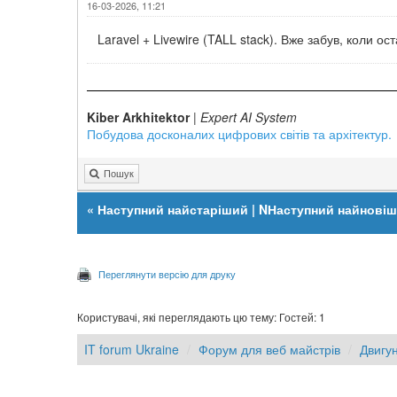
16-03-2026, 11:21
Laravel + Livewire (TALL stack). Вже забув, коли о
Kiber Arkhitektor
|
Expert AI System
Побудова досконалих цифрових світів та архітектур.
Пошук
«
Наступний найстаріший
|
NНаступний найнові
Переглянути версію для друку
Користувачі, які переглядають цю тему: Гостей: 1
IT forum Ukraine
Форум для веб майстрів
Двигун