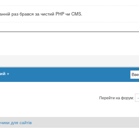
станній раз брався за чистий PHP чи CMS.
ший
»
Перейти на форум:
чики для сайтів