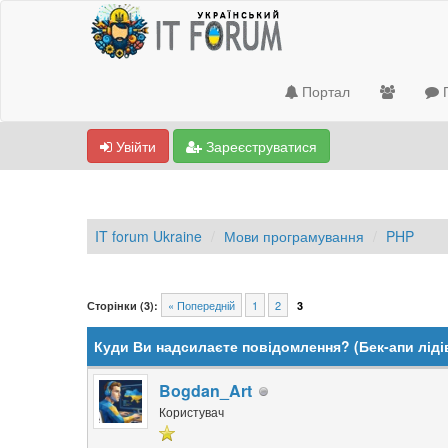
Портал
П
Увійти
Зареєструватися
IT forum Ukraine
Мови програмування
PHP
0 Голосів - 0 Середнє
1
2
3
4
5
« Попередній
1
2
Сторінки (3):
3
Куди Ви надсилаєте повідомлення? (Бек-апи ліді
Bogdan_Art
Користувач