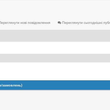
ереглянути нові повідомлення
Переглянути сьогоднішні публ
в/замовлень)