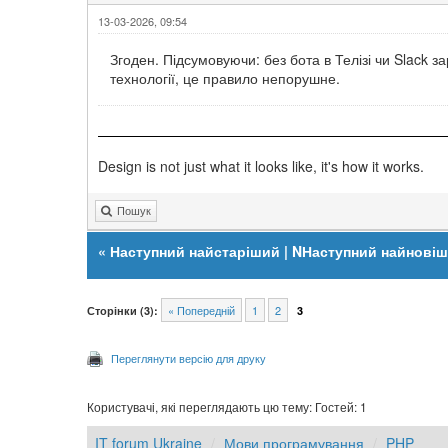
13-03-2026, 09:54
Згоден. Підсумовуючи: без бота в Телізі чи Slack 
технології, це правило непорушне.
Design is not just what it looks like, it's how it works.
Пошук
«
Наступний найстаріший
|
NНаступний найнові
« Попередній
1
2
Сторінки (3):
3
Переглянути версію для друку
Користувачі, які переглядають цю тему: Гостей: 1
IT forum Ukraine
Мови програмування
PHP