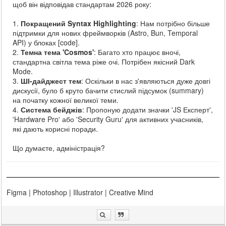
щоб він відповідав стандартам 2026 року:
1.
Покращений Syntax Highlighting
: Нам потрібно більше
підтримки для нових фреймворків (Astro, Bun, Temporal
API) у блоках [code].
2.
Темна тема 'Cosmos'
: Багато хто працює вночі,
стандартна світла тема ріже очі. Потрібен якісний Dark
Mode.
3.
ШІ-дайджест тем
: Оскільки в нас з'являються дуже довгі
дискусії, було б круто бачити стислий підсумок (summary)
на початку кожної великої теми.
4.
Система бейджів
: Пропоную додати значки 'JS Експерт',
'Hardware Pro' або 'Security Guru' для активних учасників,
які дають корисні поради.
Що думаєте, адміністрація?
Figma | Photoshop | Illustrator | Creative Mind