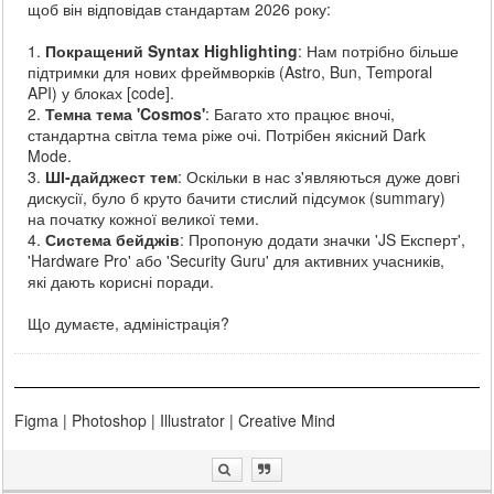
щоб він відповідав стандартам 2026 року:
1.
Покращений Syntax Highlighting
: Нам потрібно більше
підтримки для нових фреймворків (Astro, Bun, Temporal
API) у блоках [code].
2.
Темна тема 'Cosmos'
: Багато хто працює вночі,
стандартна світла тема ріже очі. Потрібен якісний Dark
Mode.
3.
ШІ-дайджест тем
: Оскільки в нас з'являються дуже довгі
дискусії, було б круто бачити стислий підсумок (summary)
на початку кожної великої теми.
4.
Система бейджів
: Пропоную додати значки 'JS Експерт',
'Hardware Pro' або 'Security Guru' для активних учасників,
які дають корисні поради.
Що думаєте, адміністрація?
Figma | Photoshop | Illustrator | Creative Mind