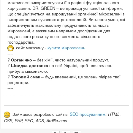
можливості використовувати її в раціоні функціонального
харчування. DR. GREEN – це приклад успішної сіті-ферми,
що спеціалізується на вирощуванні органічної мікрозелені з
використанням сучасних агротехнологій. Вивчення умов, які
забезпечують максимальну продуктивність та якість
мікрозелені, є важливим напрямом дослідження для
подальшого розвитку цього сегмента сільського
господарства.
сайт магазину -
купити мікрозелень
----
?
Органічно
– без хімії, чисто натуральний продукт.
?
Швидка доставка
по всій Україні, щоб твоя зелень
прибула свіженькою.
?
Топовий смак
– будь впевнений, ця зелень підірве твої
рецептори.
----
Займаюсь розробкою сайтів,
SEO просуванням
:
HTML,
CSS, PHP, SEO, ADS, Ardilla-cms