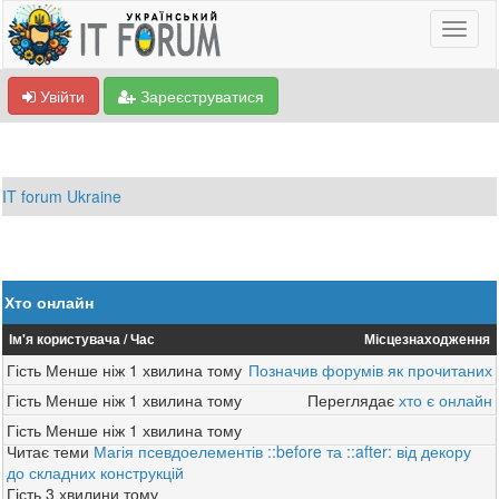
Увійти
Зареєструватися
IT forum Ukraine
Хто онлайн
Ім'я користувача
Час
Місцезнаходження
Гість
Менше ніж 1 хвилина тому
Позначив форумів як прочитаних
Гість
Менше ніж 1 хвилина тому
Переглядає
хто є онлайн
Гість
Менше ніж 1 хвилина тому
Читає теми
Магія псевдоелементів ::before та ::after: від декору
до складних конструкцій
Гість
3 хвилини тому