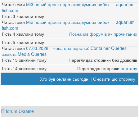
Читає теми
Мій новий проект про акваріумних рибок — aquarium-
fish.com
Гість
3 хвилини тому
Читає теми
Мій новий проект про акваріумних рибок — aquarium-
fish.com
Гість
4 хвилини тому
Позначив форумів як прочитаних
Гість
5 хвилини тому
Читає теми
07.03.2026 - Нова ера верстки: Container Queries
замість Media Queries
Гість
13 хвилини тому
Переглядає сторінки без дозволів
Гість
14 хвилини тому
Переглядає сторінки
порталу
Хто був онлайн сьогодні
|
Оновити цю сторінку
IT forum Ukraine