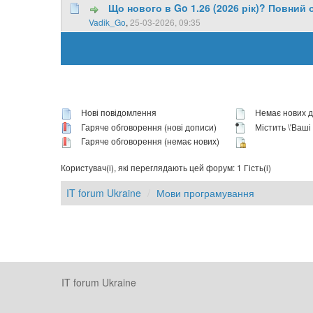
Що нового в Go 1.26 (2026 рік)? Повний 
0 Голосів - 0 із 5 у середньому
Vadik_Go
,
25-03-2026, 09:35
Нові повідомлення
Немає нових д
Гаряче обговорення (нові дописи)
Містить \'Ваші п
Гаряче обговорення (немає нових)
Користувач(і), які переглядають цей форум: 1 Гість(і)
IT forum Ukraine
Мови програмування
IT forum Ukraine