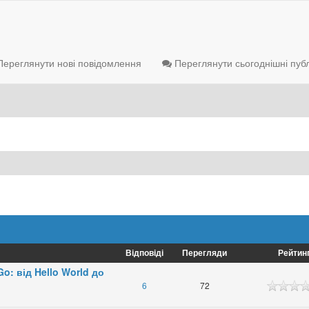
ереглянути нові повідомлення
Переглянути сьогоднішні публ
Відповіді
Перегляди
Рейтин
o: від Hello World до
6
72