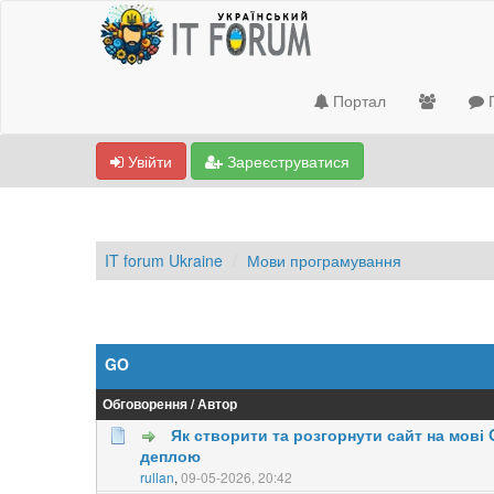
Портал
П
Увійти
Зареєструватися
IT forum Ukraine
Мови програмування
GO
Обговорення
/
Автор
Як створити та розгорнути сайт на мові G
деплою
0 Голосів - 0 із 5 у середньому
rullan
,
09-05-2026, 20:42