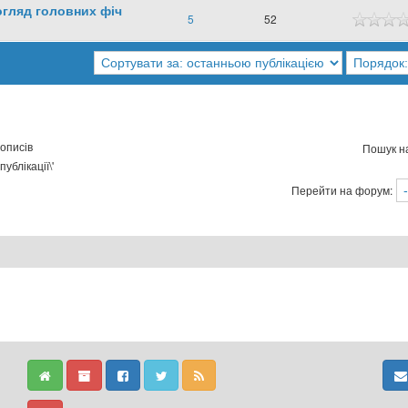
огляд головних фіч
5
52
описів
Пошук н
ублікації\'
Перейти на форум: