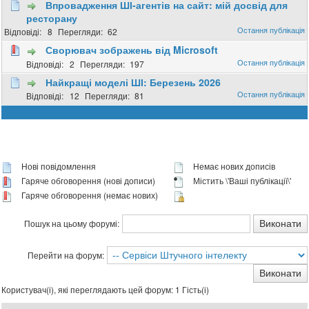
Впровадження ШІ-агентів на сайт: мій досвід для
ресторану
8
62
Сворювач зображень від Microsoft
2
197
Найкращі моделі ШІ: Березень 2026
12
81
Нові повідомлення
Немає нових дописів
Гаряче обговорення (нові дописи)
Містить \'Ваші публікації\'
Гаряче обговорення (немає нових)
Пошук на цьому форумі:
Перейти на форум:
Користувач(і), які переглядають цей форум: 1 Гість(і)