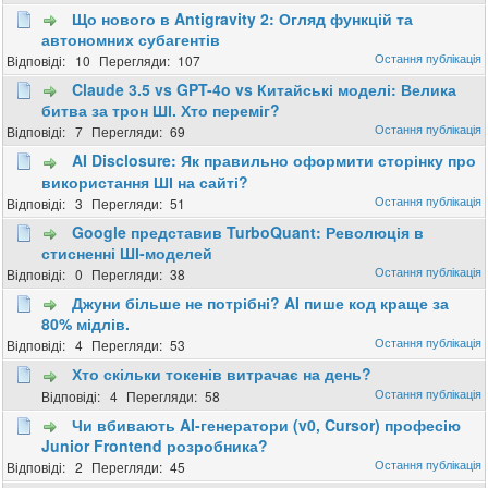
Що нового в Antigravity 2: Огляд функцій та
автономних субагентів
10
107
Claude 3.5 vs GPT-4o vs Китайські моделі: Велика
битва за трон ШІ. Хто переміг?
7
69
AI Disclosure: Як правильно оформити сторінку про
використання ШІ на сайті?
3
51
Google представив TurboQuant: Революція в
стисненні ШІ-моделей
0
38
Джуни більше не потрібні? AI пише код краще за
80% мідлів.
4
53
Хто скільки токенів витрачає на день?
4
58
Чи вбивають AI-генератори (v0, Cursor) професію
Junior Frontend розробника?
2
45