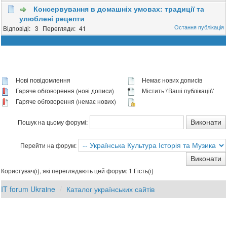
Консервування в домашніх умовах: традиції та
улюблені рецепти
3
41
Нові повідомлення
Немає нових дописів
Гаряче обговорення (нові дописи)
Містить \'Ваші публікації\'
Гаряче обговорення (немає нових)
Пошук на цьому форумі:
Перейти на форум:
Користувач(і), які переглядають цей форум: 1 Гість(і)
IT forum Ukraine
Каталог українських сайтів