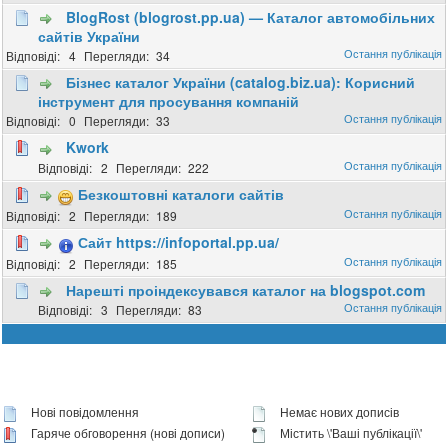
BlogRost (blogrost.pp.ua) — Каталог автомобільних
сайтів України
4
34
Бізнес каталог України (catalog.biz.ua): Корисний
інструмент для просування компаній
0
33
Kwork
2
222
Безкоштовні каталоги сайтів
2
189
Сайт https://infoportal.pp.ua/
2
185
Нарешті проіндексувався каталог на blogspot.com
3
83
Нові повідомлення
Немає нових дописів
Гаряче обговорення (нові дописи)
Містить \'Ваші публікації\'