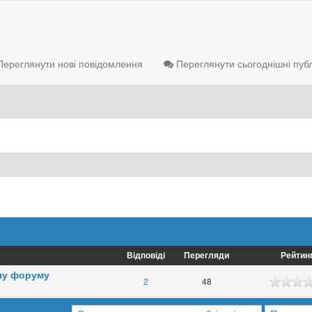
ереглянути нові повідомлення
Переглянути сьогоднішні публ
Відповіді
Перегляди
Рейтин
лу форуму
2
48