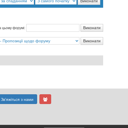
а цьому форумі:
Зв'яжіться з нами