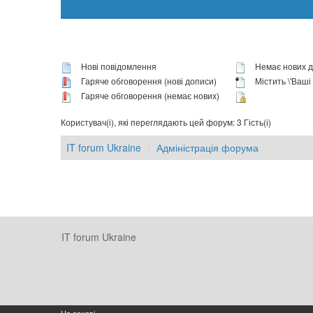
Нові повідомлення
Немає нових д
Гаряче обговорення (нові дописи)
Містить \'Ваші п
Гаряче обговорення (немає нових)
Користувач(і), які переглядають цей форум: 3 Гість(і)
IT forum Ukraine
Адміністрація форума
IT forum Ukraine