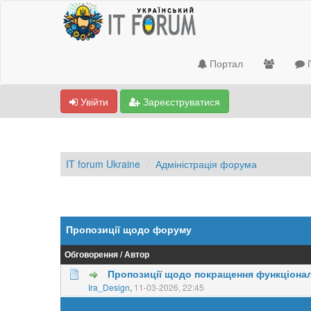
Портал
П
Увійти
Зареєструватися
IT forum Ukraine
Адміністрація форума
Пропозиції щодо форуму
Обговорення
/
Автор
Пропозиції щодо покращення функціона
0 Голосів - 0 із 5 у середньому
Ira_Design
,
11-03-2026, 22:45