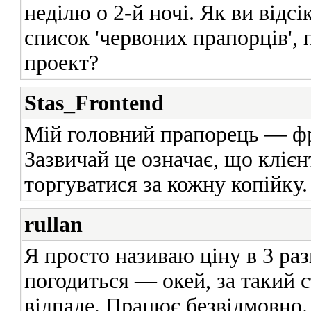
неділю о 2-й ночі. Як ви відсі
список 'червоних прапорців', 
проект?
Stas_Frontend
Мій головний прапорець — фра
Зазвичай це означає, що клієнт
торгуватися за кожну копійку.
rullan
Я просто називаю ціну в 3 ра
погодиться — окей, за такий 
відпаде. Працює безвідмовно.