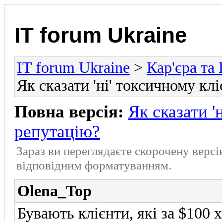
IT forum Ukraine
IT forum Ukraine
>
Кар'єра та 
Як сказати 'ні' токсичному кл
Повна версія:
Як сказати '
репутацію?
Зараз ви переглядаєте скорочену верс
відповідним форматуванням.
Olena_Top
Бувають клієнти, які за $100 