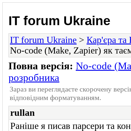
IT forum Ukraine
IT forum Ukraine
>
Кар'єра та 
No-code (Make, Zapier) як та
Повна версія:
No-code (Mak
розробника
Зараз ви переглядаєте скорочену верс
відповідним форматуванням.
rullan
Раніше я писав парсери та ко