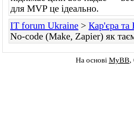
для MVP це ідеально.
IT forum Ukraine
>
Кар'єра та 
No-code (Make, Zapier) як та
На основі
MyBB
,