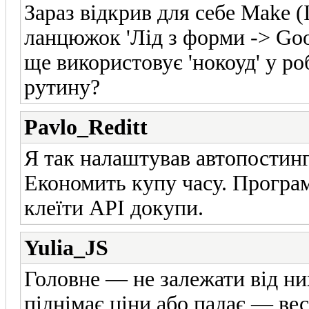
Зараз відкрив для себе Make (
ланцюжок 'Лід з форми -> Goo
ще використовує 'нокоуд' у ро
рутину?
Pavlo_Reditt
Я так налаштував автопостинг 
Економить купу часу. Програмі
клеїти API докупи.
Yulia_JS
Головне — не залежати від ни
піднімає ціни або падає — ве