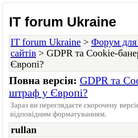
IT forum Ukraine
IT forum Ukraine
>
Форум для 
сайтів
> GDPR та Cookie-банер
Європі?
Повна версія:
GDPR та Coo
штраф у Європі?
Зараз ви переглядаєте скорочену верс
відповідним форматуванням.
rullan