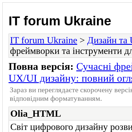
IT forum Ukraine
IT forum Ukraine
>
Дизайн та
фреймворки та інструменти д
Повна версія:
Сучасні фре
UX/UI дизайну: повний огл
Зараз ви переглядаєте скорочену верс
відповідним форматуванням.
Olia_HTML
Світ цифрового дизайну розв