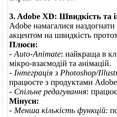
3. Adobe XD: Швидкість та і
Adobe намагалися наздогнати 
акцентом на швидкість прото
Плюси:
-
Auto-Animate
: найкраща в к
мікро-взаємодій та анімацій.
-
Інтеграція з Photoshop/Illust
працюєте з продуктами Adobe
-
Спільне редагування
: працює
Мінуси:
-
Менша кількість функцій
: п