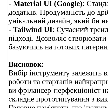
-
Material UI (Google)
: Станд
додатків. Продуманість до др
унікальний дизайн, який би не 
-
Tailwind UI
: Сучасний трен
підході. Дозволяє створювати
базуючись на готових патерна
Висновок:
Вибір інструменту залежить в
роботи та стартапів найкращи
ви фрілансер-перфекціоніст 
складне прототипування з ви
Головне пам'ятати, що інструм