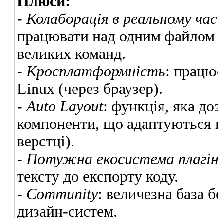
Плюси:
-
Колаборація в реальному час
працювати над одним файлом 
великих команд.
-
Кросплатформність
: працю
Linux (через браузер).
-
Auto Layout
: функція, яка д
компоненти, що адаптуються п
верстці).
-
Потужна екосистема плагін
тексту до експорту коду.
-
Community
: величезна база 
дизайн-систем.