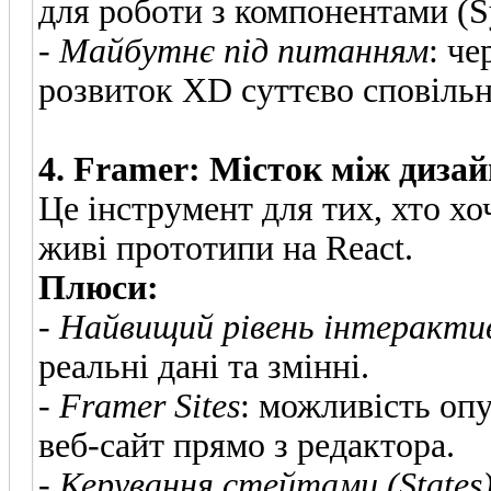
для роботи з компонентами (S
-
Майбутнє під питанням
: ч
розвиток XD суттєво сповільн
4. Framer: Місток між диза
Це інструмент для тих, хто хо
живі прототипи на React.
Плюси:
-
Найвищий рівень інтеракти
реальні дані та змінні.
-
Framer Sites
: можливість оп
веб-сайт прямо з редактора.
-
Керування стейтами (States