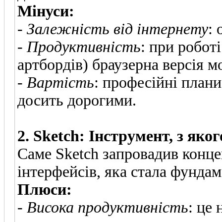
Мінуси:
-
Залежність від інтернету
:
-
Продуктивність
: при робот
артбордів) браузерна версія м
-
Вартість
: професійні план
досить дорогими.
2. Sketch: Інструмент, з яко
Саме Sketch запровадив конц
інтерфейсів, яка стала фундам
Плюси:
-
Висока продуктивність
: це