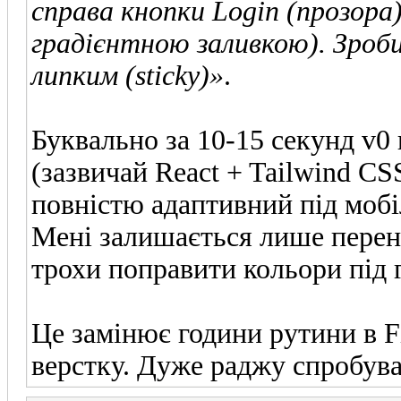
справа кнопки Login (прозора)
градієнтною заливкою). Зроб
липким (sticky)»
.
Буквально за 10-15 секунд v0 
(зазвичай React + Tailwind CS
повністю адаптивний під мобіл
Мені залишається лише перене
трохи поправити кольори під 
Це замінює години рутини в F
верстку. Дуже раджу спробува