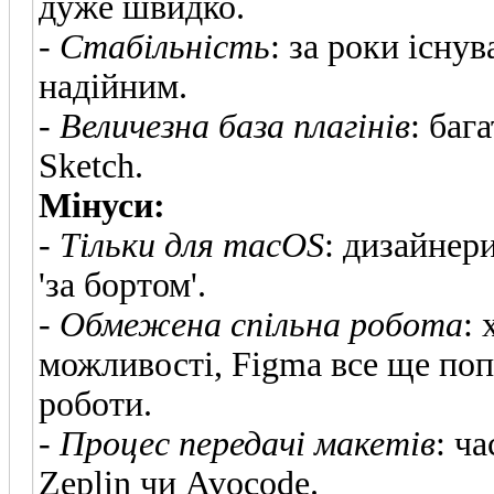
дуже швидко.
-
Стабільність
: за роки існу
надійним.
-
Величезна база плагінів
: баг
Sketch.
Мінуси:
-
Тільки для macOS
: дизайнер
'за бортом'.
-
Обмежена спільна робота
:
можливості, Figma все ще поп
роботи.
-
Процес передачі макетів
: ч
Zeplin чи Avocode.