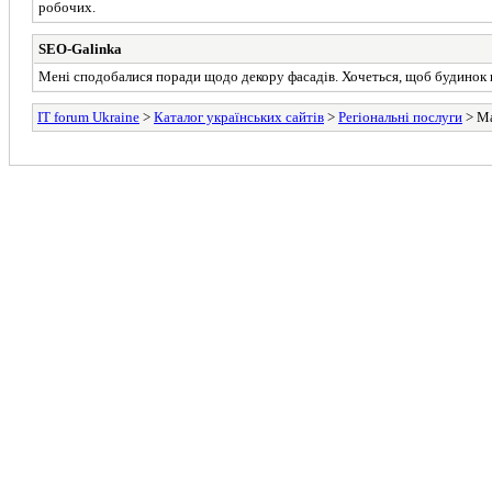
робочих.
SEO-Galinka
Мені сподобалися поради щодо декору фасадів. Хочеться, щоб будинок ви
IT forum Ukraine
>
Каталог українських сайтів
>
Регіональні послуги
> Ма