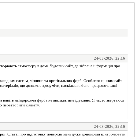
24-03-2026, 22:16
створюють атмосферу в домі. Чудовий сайт, де зібрана інформація про
асадних систем, ліпнини та оригінальних фарб. Особливо цінним сайт
 матеріалів, що дозволяє зрозуміти, наскільки якісно працюють ваші
ка навіть найдорожча фарба не виглядатиме ідеально. Я часто звертаюся
тю перетворити кімнату.
24-03-2026, 22:16
турці. Статті про підготовку поверхні мені дуже допомогли контролювати