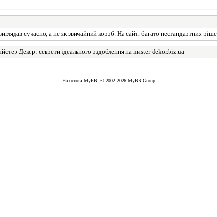
глядав сучасно, а не як звичайний короб. На сайті багато нестандартних ріше
йстер Декор: секрети ідеального оздоблення на master-dekor.biz.ua
На основі
MyBB
, © 2002-2026
MyBB Group