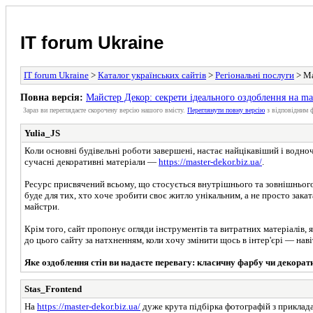
IT forum Ukraine
IT forum Ukraine
>
Каталог українських сайтів
>
Регіональні послуги
> Ма
Повна версія:
Майстер Декор: секрети ідеального оздоблення на mas
Зараз ви переглядаєте скорочену версію нашого вмісту.
Переглянути повну версію
з відповідним 
Yulia_JS
Коли основні будівельні роботи завершені, настає найцікавіший і водно
сучасні декоративні матеріали —
https://master-dekor.biz.ua/
.
Ресурс присвячений всьому, що стосується внутрішнього та зовнішнього
буде для тих, хто хоче зробити своє житло унікальним, а не просто зака
майстри.
Крім того, сайт пропонує огляди інструментів та витратних матеріалів, 
до цього сайту за натхненням, коли хочу змінити щось в інтер'єрі — нав
Яке оздоблення стін ви надаєте перевагу: класичну фарбу чи декора
Stas_Frontend
На
https://master-dekor.biz.ua/
дуже крута підбірка фотографій з приклада