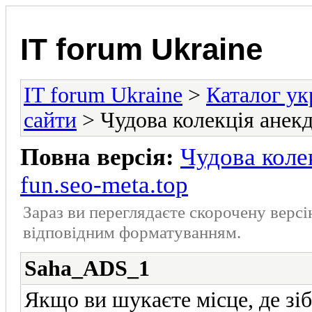
IT forum Ukraine
IT forum Ukraine
>
Каталог ук
сайти
> Чудова колекція анекдо
Повна версія:
Чудова колек
fun.seo-meta.top
Зараз ви переглядаєте скорочену верс
відповідним форматуванням.
Saha_ADS_1
Якщо ви шукаєте місце, де зіб