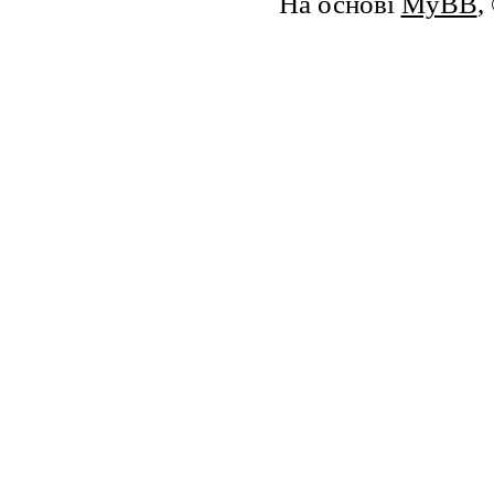
На основі
MyBB
,