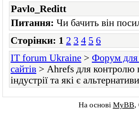
Pavlo_Reditt
Питання:
Чи бачить він поси
Сторінки:
1
2
3
4
5
6
IT forum Ukraine
>
Форум для 
сайтів
> Ahrefs для контролю 
індустрії та які є альтернатив
На основі
MyBB
,