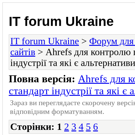
IT forum Ukraine
IT forum Ukraine
>
Форум для 
сайтів
> Ahrefs для контролю 
індустрії та які є альтернатив
Повна версія:
Ahrefs для 
стандарт індустрії та які є
Зараз ви переглядаєте скорочену верс
відповідним форматуванням.
Сторінки:
1
2
3
4
5
6