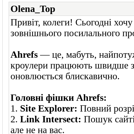
Olena_Top
Привіт, колеги! Сьогодні хоч
зовнішнього посилального про
Ahrefs
— це, мабуть, найпоту
кроулери працюють швидше за 
оновлюється блискавично.
Головні фішки Ahrefs:
1.
Site Explorer:
Повний розріз
2.
Link Intersect:
Пошук сайтів
але не на вас.